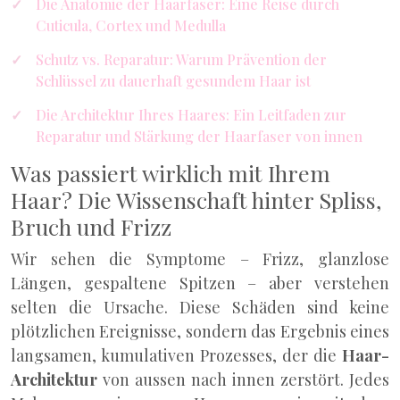
Die Anatomie der Haarfaser: Eine Reise durch
Cuticula, Cortex und Medulla
Schutz vs. Reparatur: Warum Prävention der
Schlüssel zu dauerhaft gesundem Haar ist
Die Architektur Ihres Haares: Ein Leitfaden zur
Reparatur und Stärkung der Haarfaser von innen
Was passiert wirklich mit Ihrem
Haar? Die Wissenschaft hinter Spliss,
Bruch und Frizz
Wir sehen die Symptome – Frizz, glanzlose
Längen, gespaltene Spitzen – aber verstehen
selten die Ursache. Diese Schäden sind keine
plötzlichen Ereignisse, sondern das Ergebnis eines
langsamen, kumulativen Prozesses, der die
Haar-
Architektur
von aussen nach innen zerstört. Jedes