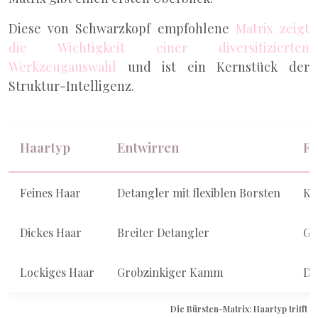
Diese von Schwarzkopf empfohlene
Matrix zeigt
die Wichtigkeit einer diversifizierten
Werkzeugauswahl
und ist ein Kernstück der
Struktur-Intelligenz.
Haartyp
Entwirren
F
Feines Haar
Detangler mit flexiblen Borsten
Kl
Dickes Haar
Breiter Detangler
Gr
Lockiges Haar
Grobzinkiger Kamm
Di
Die Bürsten-Matrix: Haartyp trifft 