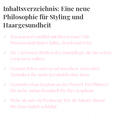
Inhaltsverzeichnis: Eine neue
Philosophie für Styling und
Haargesundheit
Was passiert wirklich mit Ihrem Haar? Die
Wissenschaft hinter Spliss, Bruch und Frizz
Die 7 grössten Mythen der Haarpflege, die Sie sofort
vergessen sollten
Gesund stylen, aufregend aussehen: Innovative
Techniken für mehr Kreativität ohne Reue
Gesundes Haar beginnt an der Wurzel: Ein Plädoyer
für mehr Aufmerksamkeit für Ihre Kopfhaut
Mehr als nur ein Werkzeug: Wie die falsche Bürste
Ihr Haar täglich schädigt