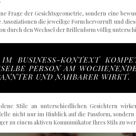
.
eine Frage der Gesichtsgeometrie, sondern eine bewuss
 Assoziationen die jeweilige Form hervorruft und dies
n durch den Wechsel der Brillenform völlig unterschi
 IM BUSINESS-KONTEXT KOMPE
ESELBE PERSON AM WOCHENENDE
PANNTER UND NAHBARER WIRKT.
dene Stile an unterschiedlichen Gesichtern wirke
lle nicht nur im Hinblick auf die Passform, sondern
räger zu einem aktiven Kommunikator Ihres Stils zu we