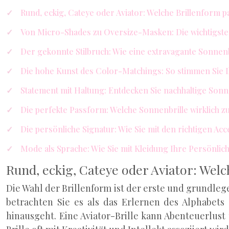
Rund, eckig, Cateye oder Aviator: Welche Brillenform 
Von Micro-Shades zu Oversize-Masken: Die wichtigst
Der gekonnte Stilbruch: Wie eine extravagante Sonnenb
Die hohe Kunst des Color-Matchings: So stimmen Sie Ih
Statement mit Haltung: Entdecken Sie nachhaltige Sonn
Die perfekte Passform: Welche Sonnenbrille wirklich z
Die persönliche Signatur: Wie Sie mit den richtigen Ac
Mode als Sprache: Wie Sie mit Kleidung Ihre Persönlic
Rund, eckig, Cateye oder Aviator: Wel
Die Wahl der Brillenform ist der erste und grundlege
betrachten Sie es als das Erlernen des Alphabets 
hinausgeht. Eine Aviator-Brille kann Abenteuerlus