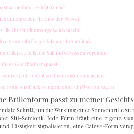
passt zu meiner Gesichtsform?
en Sonnenbrillen-Trends der Saison
rille Ihr Outfit unvergesslich macht
re Sonnenbrille perfekt auf Ihr Outfit ab
enbrillen-Labels, die Stil und Gewissen vereinen
u Ihrer Gesichtsform passt
cessoires jedes Outfit zu Ihrem eigenen machen
hkeit zum Ausdruck bringen, ohne ein Wort zu sagen
che Brillenform passt zu meiner Gesicht
ndste Schritt, um die Wirkung einer Sonnenbrille zu m
der Stil-Semiotik. Jede Form trägt eine eigene visue
t und Lässigkeit signalisieren, eine Cateye-Form ve