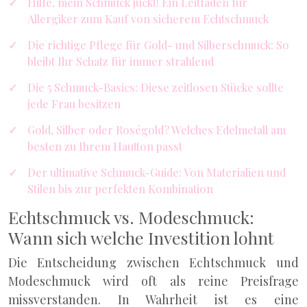
Hilfe, mein Schmuck juckt! Ein Leitfaden für
Allergiker zum Kauf von sicherem Echtschmuck
Die richtige Pflege für Gold- und Silberschmuck: So
bleibt Ihr Schatz für immer strahlend
Die 5 Schmuck-Basics: Diese zeitlosen Stücke sollte
jede Frau besitzen
Gold, Silber oder Roségold? Welches Edelmetall am
besten zu Ihrem Hautton passt
Der ultimative Schmuck-Guide: Von Materialien und
Stilen bis zur perfekten Kombination
Echtschmuck vs. Modeschmuck:
Wann sich welche Investition lohnt
Die Entscheidung zwischen Echtschmuck und
Modeschmuck wird oft als reine Preisfrage
missverstanden. In Wahrheit ist es eine