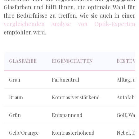
Glasfarben und hilft Ihnen, die optimale Wahl für
Ihre Bedürfnisse zu treffen, wie sie auch in einer
vergleichenden Analyse von Optik-Experten
empfohlen wird.
GLASFARBE
EIGENSCHAFTEN
BESTE V
Grau
Farbneutral
Alltag, un
Braun
Kontrastverstärkend
Autofahre
Grün
Entspannend
Golf, Wa
Gelb/Orange
Kontrasterhöhend
Nebel, D