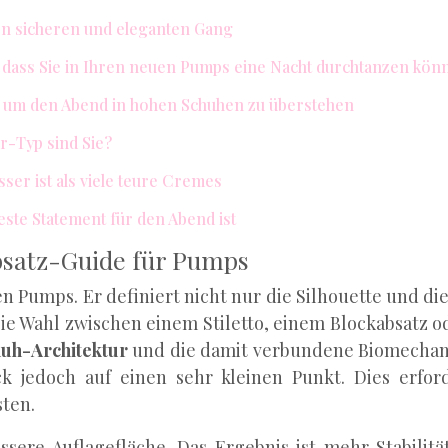
en sicheren und eleganten Gang
en, dass Sie in Ihren neuen Pumps eine Nacht durchtanzen kön
s, um den Abend in hohen Schuhen zu überstehen
r-Typ sind Sie?
ser ist als viele teure Cremes
este Statement für den Abend ist
Absatz-Guide für Pumps
den Pumps. Er definiert nicht nur die Silhouette und 
ie Wahl zwischen einem Stiletto, einem Blockabsatz od
uh-Architektur
und die damit verbundene Biomechanik.
k jedoch auf einen sehr kleinen Punkt. Dies erford
sten.
ssere Auflagefläche. Das Ergebnis ist mehr Stabilit