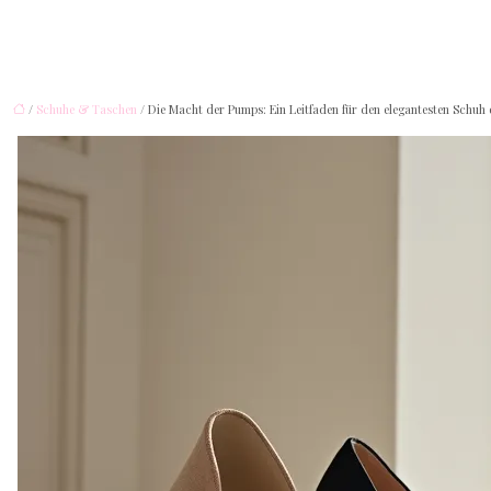
/
Schuhe & Taschen
/ Die Macht der Pumps: Ein Leitfaden für den elegantesten Schuh 