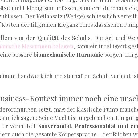
tze nicht klobig sein müssen, sondern durchaus eleg
zubüssen. Der Keilabsatz (Wedge) schliesslich vertei
f Kosten der filigranen Eleganz eines klassischen Pump
lem von der Qualität des Schuhs. Die Art und Weise
hanische Messungen belegen
, kann ein intelligent ge
 eine bessere
biomechanische Harmonie
sorgen. Ein g
in einem handwerklich meisterhaften Schuh verbaut i
siness-Kontext immer noch eine unsch
eiderordnungen setzt, mag der klassische Pump manche
ann ich sagen: Seine Macht ist ungebrochen. Ein gut 
 Er vermittelt
Souveränität, Professionalität und e
ern auch die gesamte Körpersprache – der Rücken wir