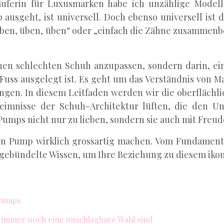
äuferin für Luxusmarken habe ich unzählige Model
usgeht, ist universell. Doch ebenso universell ist d
en, üben, üben“ oder „einfach die Zähne zusammenbeis
inen schlechten Schuh anzupassen, sondern darin, e
uss ausgelegt ist. Es geht um das Verständnis von Mat
engen. In diesem Leitfaden werden wir die oberflächli
imnisse der Schuh-Architektur lüften, die den U
 Pumps nicht nur zu lieben, sondern sie auch mit Fre
einen Pump wirklich grossartig machen. Vom Fundament
s gebündelte Wissen, um Ihre Beziehung zu diesem iko
 Pumps
immer noch eine unschlagbare Wahl sind