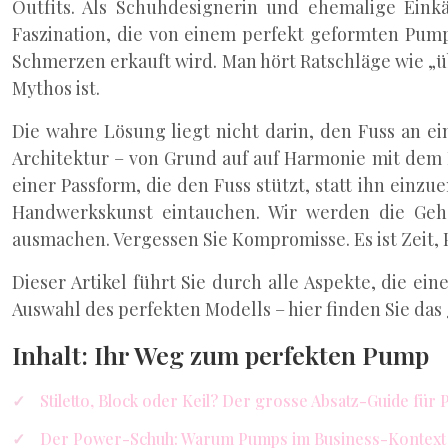
Outfits. Als Schuhdesignerin und ehemalige Eink
Faszination, die von einem perfekt geformten Pump a
Schmerzen erkauft wird. Man hört Ratschläge wie „üb
Mythos ist.
Die wahre Lösung liegt nicht darin, den Fuss an e
Architektur – von Grund auf auf Harmonie mit dem F
einer Passform, die den Fuss stützt, statt ihn einzu
Handwerkskunst eintauchen. Wir werden die Gehe
ausmachen. Vergessen Sie Kompromisse. Es ist Zeit,
Dieser Artikel führt Sie durch alle Aspekte, die 
Auswahl des perfekten Modells – hier finden Sie da
Inhalt: Ihr Weg zum perfekten Pump
Stiletto, Block oder Keil? Der grosse Absatz-Guide für
Der Power-Schuh: Warum Pumps im Business-Kontext 