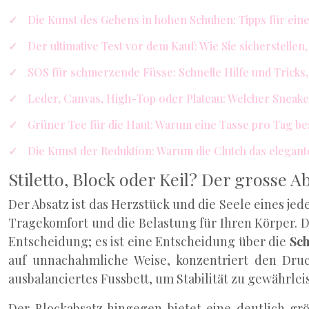
Die Kunst des Gehens in hohen Schuhen: Tipps für ein
Der ultimative Test vor dem Kauf: Wie Sie sicherstell
SOS für schmerzende Füsse: Schnelle Hilfe und Trick
Leder, Canvas, High-Top oder Plateau: Welcher Sneake
Grüner Tee für die Haut: Warum eine Tasse pro Tag bes
Die Kunst der Reduktion: Warum die Clutch das elegant
Stiletto, Block oder Keil? Der grosse 
Der Absatz ist das Herzstück und die Seele eines je
Tragekomfort und die Belastung für Ihren Körper. D
Entscheidung; es ist eine Entscheidung über die
Sch
auf unnachahmliche Weise, konzentriert den Druc
ausbalanciertes Fussbett, um Stabilität zu gewährlei
Der Blockabsatz hingegen bietet eine deutlich grö