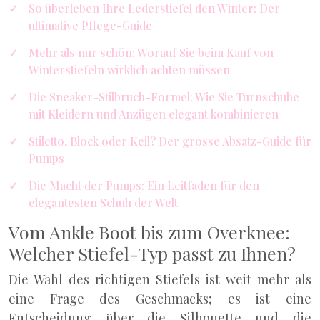
So überleben Ihre Lederstiefel den Winter: Der
ultimative Pflege-Guide
Mehr als nur schön: Worauf Sie beim Kauf von
Winterstiefeln wirklich achten müssen
Die Sneaker-Stilbruch-Formel: Wie Sie Turnschuhe
mit Kleidern und Anzügen elegant kombinieren
Stiletto, Block oder Keil? Der grosse Absatz-Guide für
Pumps
Die Macht der Pumps: Ein Leitfaden für den
elegantesten Schuh der Welt
Vom Ankle Boot bis zum Overknee:
Welcher Stiefel-Typ passt zu Ihnen?
Die Wahl des richtigen Stiefels ist weit mehr als
eine Frage des Geschmacks; es ist eine
Entscheidung über die Silhouette und die