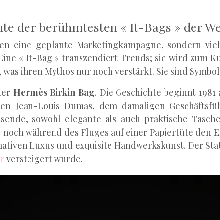
hte der berühmtesten « It-Bags » der We
lten eine geplante Marketingkampagne, sondern vie
ine « It-Bag » transzendiert Trends; sie wird zum K
n, was ihren Mythos nur noch verstärkt. Sie sind Symbol
 der
Hermès Birkin Bag
. Die Geschichte beginnt 1981
ben Jean-Louis Dumas, dem damaligen Geschäftsfüh
 passende, sowohl elegante als auch praktische Tas
noch während des Fluges auf einer Papiertüte den Ent
imativen Luxus und exquisite Handwerkskunst. Der Sta
ar
versteigert wurde.