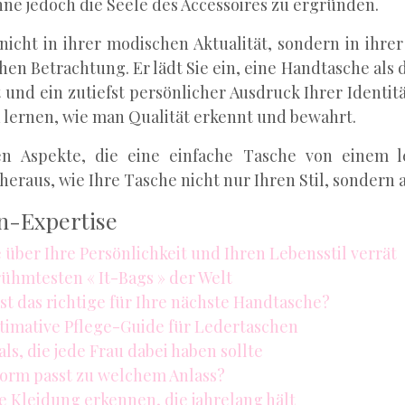
hne jedoch die Seele des Accessoires zu ergründen.
ht in ihrer modischen Aktualität, sondern in ihrer z
hen Betrachtung. Er lädt Sie ein, eine Handtasche als 
 und ein zutiefst persönlicher Ausdruck Ihrer Identi
d lernen, wie man Qualität erkennt und bewahrt.
den Aspekte, die eine einfache Tasche von einem 
eraus, wie Ihre Tasche nicht nur Ihren Stil, sondern 
en-Expertise
 über Ihre Persönlichkeit und Ihren Lebensstil verrät
rühmtesten « It-Bags » der Welt
st das richtige für Ihre nächste Handtasche?
ultimative Pflege-Guide für Ledertaschen
ls, die jede Frau dabei haben sollte
orm passt zu welchem Anlass?
te Kleidung erkennen, die jahrelang hält