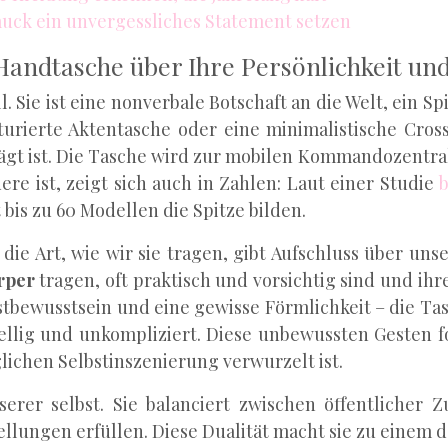
uck ein unvergessliches Statement setzen
Handtasche über Ihre Persönlichkeit und
l. Sie ist eine nonverbale Botschaft an die Welt, ein S
turierte Aktentasche oder eine minimalistische Cros
ägt ist. Die Tasche wird zur mobilen Kommandozentral
re ist, zeigt sich auch in Zahlen: Laut einer Studie
b
 bis zu 60 Modellen die Spitze bilden.
ie Art, wie wir sie tragen, gibt Aufschluss über unse
rper
tragen, oft praktisch und vorsichtig sind und ih
stbewusstsein und eine gewisse Förmlichkeit – die Tas
gesellig und unkompliziert. Diese unbewussten Gesten
glichen Selbstinszenierung verwurzelt ist.
serer selbst. Sie balanciert zwischen öffentlicher
tellungen erfüllen. Diese Dualität macht sie zu einem 