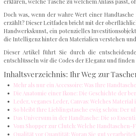
erklären, welche Tasche zu welchem Anlass passt, o
Doch was, wenn der wahre Wert einer Handtasche nic
erzählt? Dieser Leitfaden bricht mit der oberflächlic
Handwerkskunst, ein potenzielles Investitionsobjekt
die Intelligenz hinter den Materialien verstehen un
Dieser Artikel führt Sie durch die entscheiden
entschlüsseln wir die Codes der Eleganz und finden h
Inhaltsverzeichnis: Ihr Weg zur Tasch
Mehr als nur ein Accessoire: Was Ihre Handtasche
Die Anatomie einer Ikone: Die Geschichte der be
Leder, veganes Leder, Canvas: Welches Material i
So bleibt Ihre Lieblingstasche ewig schön: Der 
Das Universum in der Handtasche: Die 10 Essentia
Vom Shopper zur Clutch: Welche Handtaschen-F
Qualität vor Quantität: Woran Sie gut verarbeite