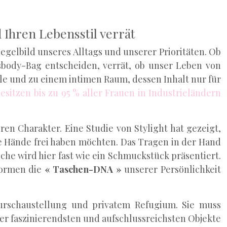
 Ihren Lebensstil verrät
piegelbild unseres Alltags und unserer Prioritäten. Ob
sbody-Bag entscheiden, verrät, ob unser Leben von
e und zu einem intimen Raum, dessen Inhalt nur für
esitzen bis zu 95 % aller Frauen in Industrieländern
ren Charakter. Eine Studie von Stylight hat gezeigt,
re Hände frei haben möchten. Das Tragen in der Hand
che wird hier fast wie ein Schmuckstück präsentiert.
 formen die
« Taschen-DNA »
unserer Persönlichkeit
 Zurschaustellung und privatem Refugium. Sie muss
der faszinierendsten und aufschlussreichsten Objekte