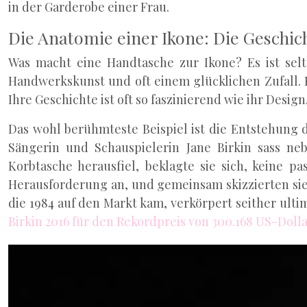
in der Garderobe einer Frau.
Die Anatomie einer Ikone: Die Geschic
Was macht eine Handtasche zur Ikone? Es ist se
Handwerkskunst und oft einem glücklichen Zufall. E
Ihre Geschichte ist oft so faszinierend wie ihr Desig
Das wohl berühmteste Beispiel ist die Entstehung
Sängerin und Schauspielerin Jane Birkin sass ne
Korbtasche herausfiel, beklagte sie sich, keine
Herausforderung an, und gemeinsam skizzierten sie 
die 1984 auf den Markt kam, verkörpert seither ult
Birkin 2016 für den Rekordpreis von 300.168 US-Doll